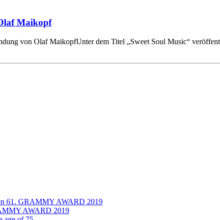
Olaf Maikopf
dung von Olaf MaikopfUnter dem Titel „Sweet Soul Music“ veröffent
für den 61. GRAMMY AWARD 2019
st GRAMMY AWARD 2019
e age of 75.