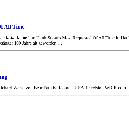
f All Time
sted-of-all-time.htm Hank Snow’s Most Requested Of All Time In Han
änger 100 Jahre alt geworden,…
ung
d Richard Weize von Bear Family Records: USA Television WBIR.com