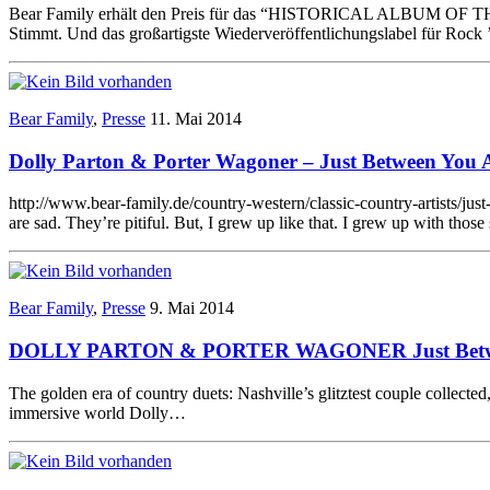
Bear Family erhält den Preis für das “HISTORICAL ALBUM OF THE Y
Stimmt. Und das großartigste Wiederveröffentlichungslabel für Rock
Bear Family
,
Presse
11. Mai 2014
Dolly Parton & Porter Wagoner – Just Between You 
http://www.bear-family.de/country-western/classic-country-artists/j
are sad. They’re pitiful. But, I grew up like that. I grew up with th
Bear Family
,
Presse
9. Mai 2014
DOLLY PARTON & PORTER WAGONER Just Between 
The golden era of country duets: Nashville’s glitztest couple colle
immersive world Dolly…