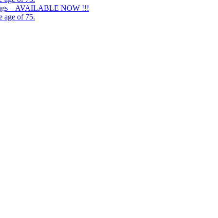
ordings – AVAILABLE NOW !!!
e age of 75.