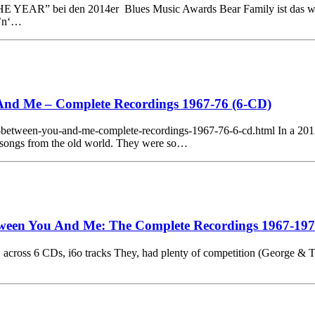
EAR” bei den 2014er Blues Music Awards Bear Family ist das weltw
 ’n‘…
And Me – Complete Recordings 1967-76 (6-CD)
ust-between-you-and-me-complete-recordings-1967-76-6-cd.html In a 201
ose songs from the old world. They were so…
You And Me: The Complete Recordings 1967-197
cted, across 6 CDs, i6o tracks They, had plenty of competition (Georg