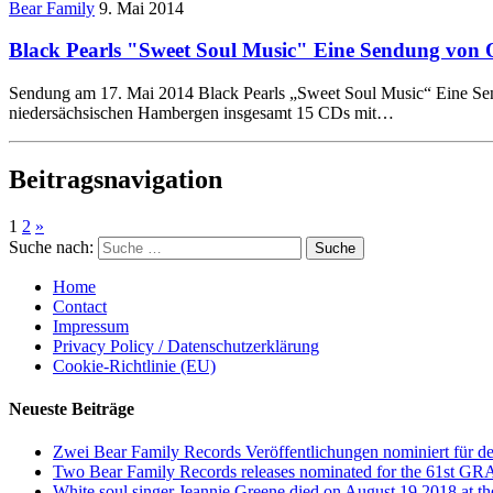
Bear Family
9. Mai 2014
Black Pearls "Sweet Soul Music" Eine Sendung von 
Sendung am 17. Mai 2014 Black Pearls „Sweet Soul Music“ Eine Sen
niedersächsischen Hambergen insgesamt 15 CDs mit…
Beitragsnavigation
1
2
»
Suche nach:
Home
Contact
Impressum
Privacy Policy / Datenschutzerklärung
Cookie-Richtlinie (EU)
Neueste Beiträge
Zwei Bear Family Records Veröffentlichungen nominiert 
Two Bear Family Records releases nominated for the 61
White soul singer Jeannie Greene died on August 19 2018 at th